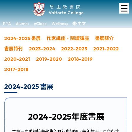
☰
Home
恩主教書院
Valtorta College
About
VC
PTA
Alumni
eClass
Wellness
中文
×
Academic
2024-2025 書展
作家講座、閱讀講座
書展簡介
書展特刊
2023-2024
2022-2023
2021-2022
Student
Development
2020-2021
2019-2020
2018-2019
2017-2018
Achievements
Admissions
2024-2025 書展
Media
&
Gallery
2024-2025年度書展
Links
本校一向重視培養學生的品行與知識，每年於十二月舉行大