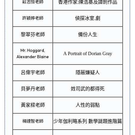
莊志恒老師
香港作家
:
陳浩基及譚劍作品
許穎婷老師
偵探冰室
.
劇
黎翠芬老師
備份人生
Mr. Hoggard,
A Portrait of Dorian Gray
Alexander Blaine
呂偉宇老師
隱蔽嫌疑人
貝夢丹老師
姓司武的都得死
黃家樑老師
人性的弱點
楊達智老師
少年伽利略系列 數學謎題進階篇