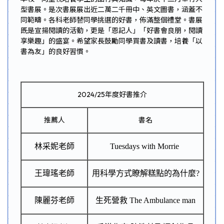
型書展。是次書展展出近二萬二千冊中、英文圖書，涵蓋不
同範疇。各科老師替同學挑選的好書，佈滿整個禮堂。書展
既是宣揚閱讀的活動，更是「恩記人」「好書會良朋，閱讀
享樂趣」的盛宴。希望家長鼓勵同學買書及讀書，培養「以
書為友」的良好習慣。
2024/25年度好書推介
推薦人
書名
林采妮老師
Tuesdays with Morrie
王瑋瑤老師
用科學方式瞭解糕點的為什麼
?
陳麗芬老師
生死營救
The Ambulance man