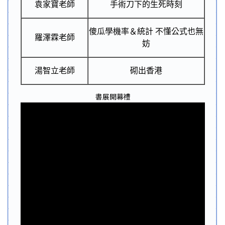
袁家寶老師
手術刀下的生死時刻
傻瓜學機率＆統計 不懂公式也無
羅澤霖老師
妨
湯智立老師
砌出香港
書展開幕禮