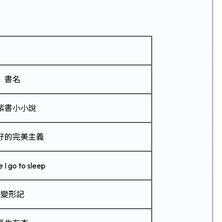
書名
紫書小小說
好的完美主義
 I go to sleep
變形記