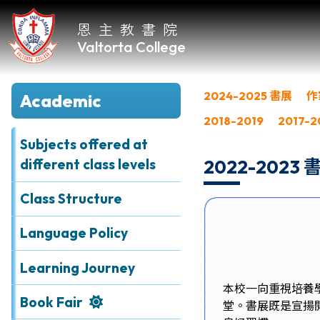
恩主教書院
Valtorta College
2024-2025 書展
作
Academic
Home
2018-2019
2017-2
About
Subjects offered at
VC
2022-2023 
different class levels
Academic
Class Structure
Language Policy
Student
Learning Journey
Development
本校一向重視培養
Book Fair
堂。書展既是宣揚