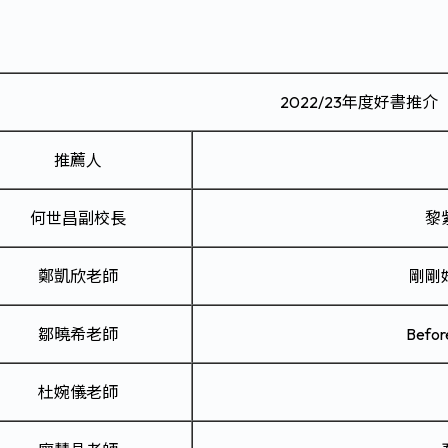
2022/23年度好書推介
推薦人
何世昌副校長
黎
鄭凱欣老師
剛剛
鄒曉希老師
Before
杜婉儀老師