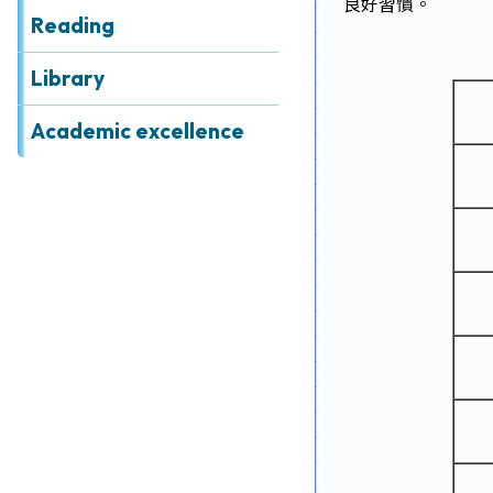
Achievements
良好習慣。
Reading
Admissions
Library
Media
Academic excellence
&
Gallery
Links