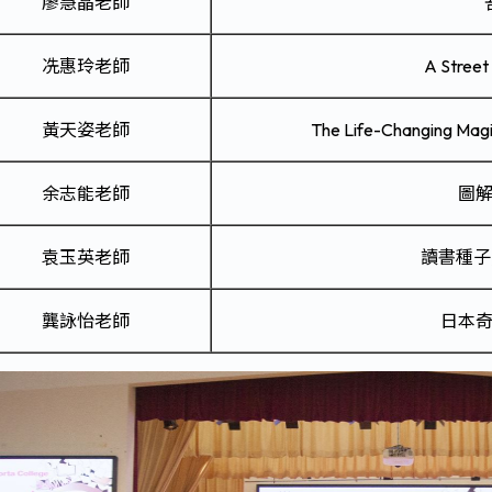
廖慧晶老師
冼惠玲老師
A Stree
黃天姿老師
The Life-Changing Magi
余志能老師
圖
袁玉英老師
讀書種子
龔詠怡老師
日本