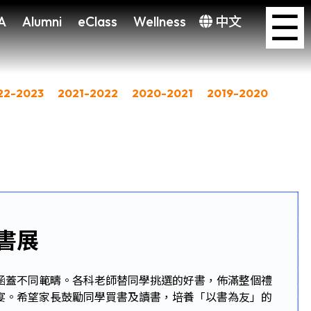
×
☰
A
Alumni
eClass
Wellness
中文
22-2023
2021-2022
2020-2021
2019-2020
度書展
涵蓋不同範疇。各科老師替同學挑選的好書，佈滿整個禮
宴。希望家長鼓勵同學買書及讀書，培養「以書為友」的