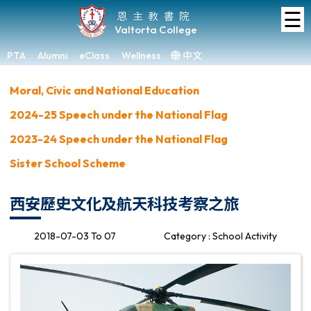
☰
Home
恩主教書院
Valtorta College
About
VC
PTA
Alumni
eClass
Wellness
中文
×
Academic
Moral, Civic and National Education
2024-25 Speech under the National Flag
Student
Development
2023-24 Speech under the National Flag
Sister School Scheme
Achievements
Admissions
西安歷史文化及航天科技考察之旅
Media
2018-07-03 To 07
Category : School Activity
&
Gallery
Links