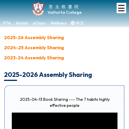
☰
Home
恩主教書院
Valtorta College
About
VC
PTA
Alumni
eClass
Wellness
中文
×
Academic
2025-26 Assembly Sharing
2024-25 Assembly Sharing
Student
Development
2023-24 Assembly Sharing
Achievements
2025-2026 Assembly Sharing
Admissions
Media
&
2025-04-13 Book Sharing --- The 7 habits highly
Gallery
effective people
Links